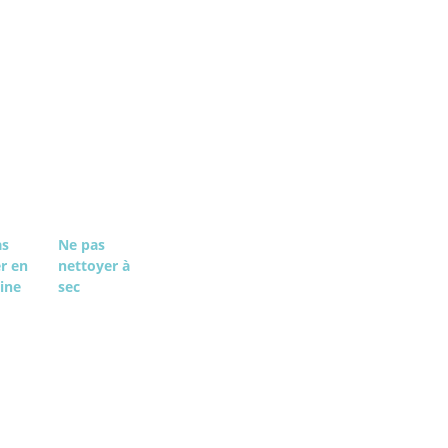
as
Ne pas
r en
nettoyer à
ine
sec