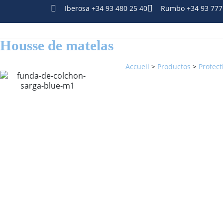
Iberosa +34 93 480 25 40
Rumbo +34 93 777
Housse de matelas
Accueil
>
Productos
>
Protect