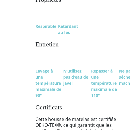
Respirable
Retardant
au feu
Entretien
Lavage à
N’utilisez
Repasser à
Ne p
une
pas d’eau de
une
séche
température
javel
température
mach
maximale de
maximale de
90°
110°
Certificats
Cette housse de matelas est certifiée
OEKO-TEX®, ce qui garantit que les