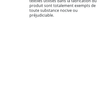
textiles utilisés dans la fabrication du
produit sont totalement exempts de
toute substance nocive ou
préjudiciable.