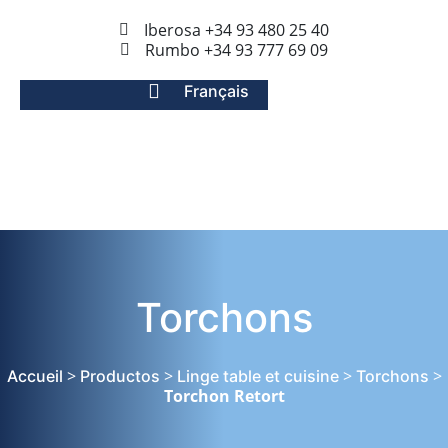
Iberosa +34 93 480 25 40
Rumbo +34 93 777 69 09
Français
Torchons
>
>
>
>
Accueil
Productos
Linge table et cuisine
Torchons
Torchon Retort