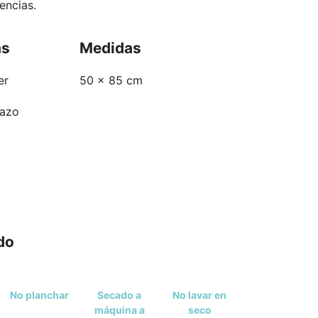
dencias.
as
Medidas
er
50 x 85 cm
lazo
do
No planchar
Secado a
No lavar en
máquina a
seco