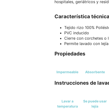
hospitales, geriátricos y resi
Característica técnic
Tejido rizo 100% Poliést
PVC inducido
Cierre con corchetes o 
Permite lavado con lejía
Propiedades
Impermeable
Absorbente
Instrucciones de lava
Lavar a
Se puede usar
temperatura
lejía