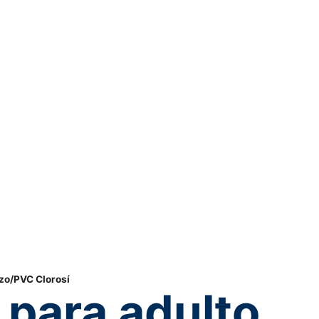
izo/PVC Clorosí
 para adulto