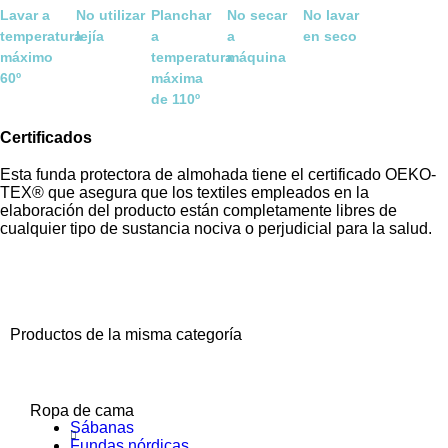
Lavar a
No utilizar
Planchar
No secar
No lavar
temperatura
lejía
a
a
en seco
máximo
temperatura
máquina
60º
máxima
de 110º
Certificados
Esta funda protectora de almohada tiene el certificado OEKO-
TEX® que asegura que los textiles empleados en la
elaboración del producto están completamente libres de
cualquier tipo de sustancia nociva o perjudicial para la salud.
Productos de la misma categoría
Ropa de cama
Sábanas
Fundas nórdicas