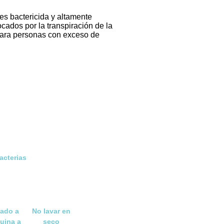
es bactericida y altamente
cados por la transpiración de la
 para personas con exceso de
acterias
ado a
No lavar en
uina a
seco