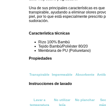
Una de sus principales características es que 
transpirable, ayudando a eliminar olores provo
piel, por lo que está especialmente prescrito
sudoración.
Característica técnicas
Rizo 100% Bambú
Tejido Bambú/Poliéster 80/20
Membrana de PU (Poliuretano)
Propiedades
Transpirable
Impermeable
Absorbente
Antib
Instrucciones de lavado
Lavar a
No utilizar
No planchar
Sec
temperatura
lejía
máq