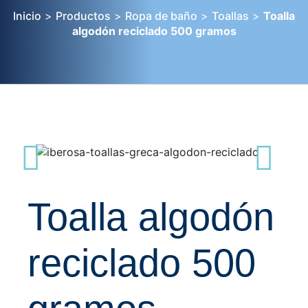
Inicio
>
Productos
>
Ropa de baño
>
Toallas
>
Toalla
algodón reciclado 500 gramos
Toalla algodón
reciclado 500